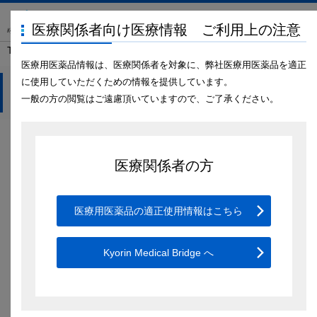
医療関係者向け医療情報 ご利用上の注意
TOP
ドクターサロン
ドクターサロンご利用上の注意
医療用医薬品情報は、医療関係者を対象に、弊社医療用医薬品を適正
に使用していただくための情報を提供しています。
ドクターサロン
一般の方の閲覧はご遠慮頂いていますので、ご了承ください。
ドクターサロンご利用上の注意
医療関係者の方
ドクターサロンのダウンロードにあたっては以下のご注意を必ずお読み
ください。また、本サイト（キョーリンメディカルブリッジ）のご利用
に関する「
ご利用条件
」も合わせてご確認ください。
医療用医薬品の適正使用情報はこちら
ドクターサロンの著作権について
Kyorin Medical Bridge へ
「ドクターサロン」の著作権は、当社またはキョーリン製薬グループ各
社に帰属しており、著作権法で保護されております。ダウンロードされ
た「ドクターサロン」のご利用は、非営利目的の私的利用、その他法律
によって認められる範囲内に限るものとし、当社の許可なくこの範囲を