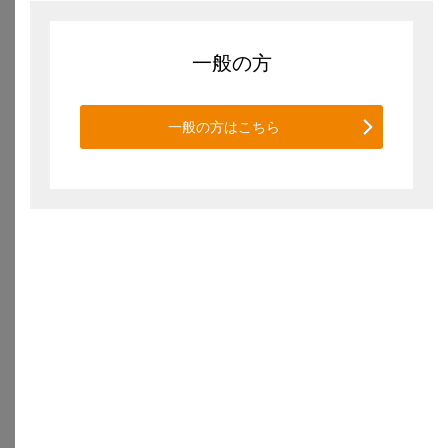
超えて利用すること（この範囲を超えた複製、内容の変更による2次利
用、再配布等）は禁止しております。
一般の方
第2条（本規約の適用および変更）
一般の方はこちら
「ドクターサロン」のバックナンバーには、冊子として過去に発行され
た当時の内容をそのままの形で掲載しており、その内容は最新医療にお
ける解釈とは異なっている場合がございますのであらかじめご了承くだ
さい。
また、「ドクターサロン」に記載の所属・肩書きも冊子制作時のままと
なっております。ご利用にあたりましては、発行年月をご確認くださ
い。
新医療における解釈との違いに起因して生じた損害等、「ドクターサロ
ン」の掲載内容によって生じた不利益及び損害について、当社は一切の
責任を負いかねます。
サービスの追加、変更、停止