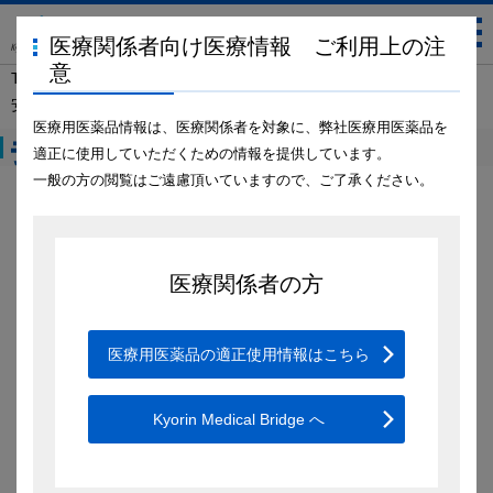
医療関係者向け医療情報 ご利用上の注
意
TOP
製品情報
ラスビック点滴静注
動画ライブラリ
安全にご使用いただくために
医療用医薬品情報は、医療関係者を対象に、弊社医療用医薬品を
-動画ライブラリ-
適正に使用していただくための情報を提供しています。
一般の方の閲覧はご遠慮頂いていますので、ご了承ください。
安全にご使用いただくために
Play
1.用法及び用量
医療関係者の方
Video
2.調製方法
医療用医薬品の適正使用情報はこちら
3.投与方法
監修：金沢医科大学病院 医療安全部 感染制御室 課長 野田洋子
Kyorin Medical Bridge へ
先生
4.薬剤投与時の注意点