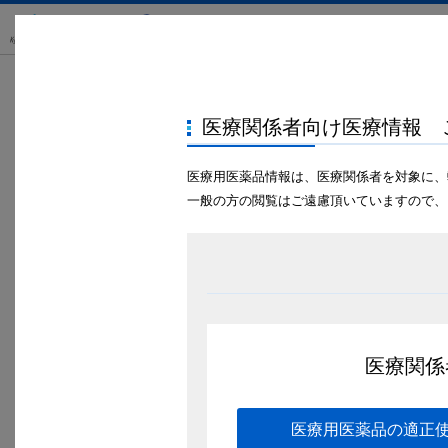
製品・患者指導情報
TOP
製品情報
リフヌア
動画ライ
医療関係者向け医療情報 
-動画ライブラリ-
医療用医薬品情報は、医療関係者を対象に、
リフヌア®錠の作用機序
一般の方の閲覧はご遠慮頂いていますので、
®
リフヌア
錠の作用機序について解説しています。（
を日本語に翻訳しています）
医療関係
医療用医薬品の適正