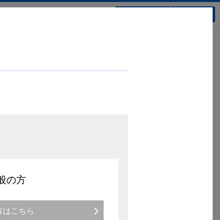
新規会員登録
ログイン
製品基本情報
国際共同第Ⅲ相試験
内容
海外第Ⅲ相試験
国内第Ⅲ相長期投与試験
般の方
薬物動態
薬効薬理/製剤学的事項
方はこちら