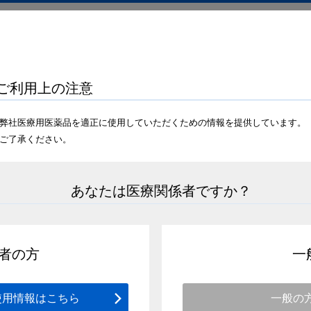
疾患・診療情報
セミナー・医学会情報
学術情報
ドクターサロン
ブラリ
リフヌア®錠の作用機序
ご利用上の注意
弊社医療用医薬品を適正に使用していただくための情報を提供しています。
ご了承ください。
Play
本動画は、Merck & Co., Inc.,Rahway, NJ, USAが制作した
あなたは医療関係者ですか？
Video
動画一覧に戻る
者の方
一
使用情報はこちら
一般の