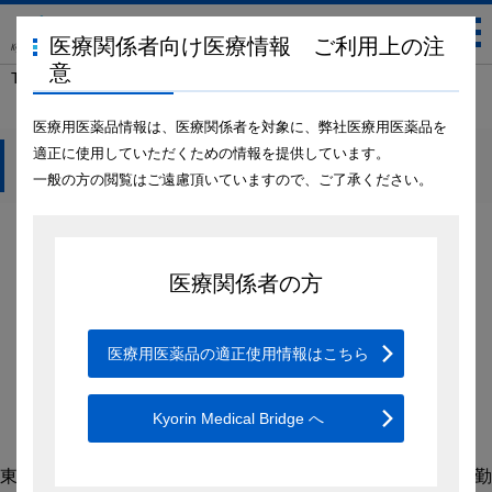
医療関係者向け医療情報 ご利用上の注
意
TOP
ドクターサロン
2024年発行分バックナンバー
ドクターサロン68巻6月号
スタチンの薬物相互作用
医療用医薬品情報は、医療関係者を対象に、弊社医療用医薬品を
適正に使用していただくための情報を提供しています。
ドクターサロン
一般の方の閲覧はご遠慮頂いていますので、ご了承ください。
アーカイブ
医療関係者の方
第26回 痛みに関する英語表現
医療用医薬品の適正使用情報はこちら
アルコール依存症の治療
Kyorin Medical Bridge へ
スタチンの薬物相互作用
東京家政大学栄養学部栄養学科教授／東京女子医科大学非常勤