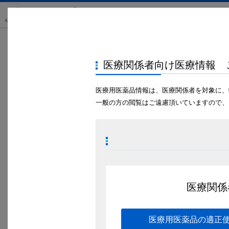
製品・患者指導情報
TOP
ドクターサロン
2024年発行
医療関係者向け医療情報 
ドクターサロン
医療用医薬品情報は、医療関係者を対象に、
一般の方の閲覧はご遠慮頂いていますので、
2024年9月
医療関係
ドクターサロン68巻2024年1
ドクターサロン
医療用医薬品の適正
バセドウ病での周期性四肢麻痺